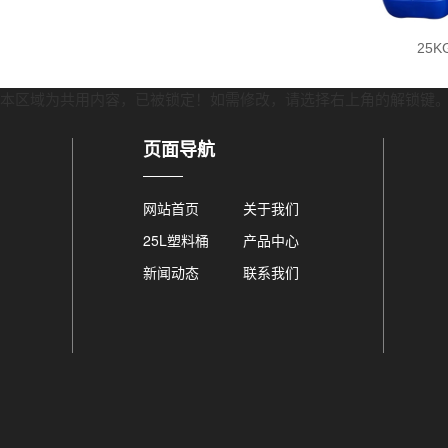
升塑料桶
25升塑料桶
25
本区域为共用内容，已被锁定！如需修改，请选择右上角的
解锁键
页面导航
网站首页
关于我们
25L塑料桶
产品中心
新闻动态
联系我们